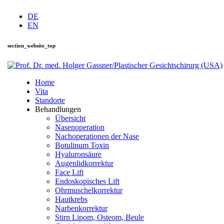
DE
EN
section_website_top
Home
Vita
Standorte
Behandlungen
Übersicht
Nasenoperation
Nachoperationen der Nase
Botulinum Toxin
Hyaluronsäure
Augenlidkorrektur
Face Lift
Endoskopisches Lift
Ohrmuschelkorrektur
Hautkrebs
Narbenkorrektur
Stirn Lipom, Osteom, Beule